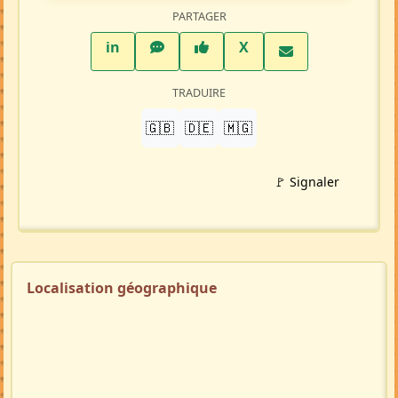
PARTAGER
LinkedIn
WhatsApp
Facebook
Twitter X
in
X
TRADUIRE
🇬🇧
🇩🇪
🇲🇬
🚩 Signaler
Localisation géographique