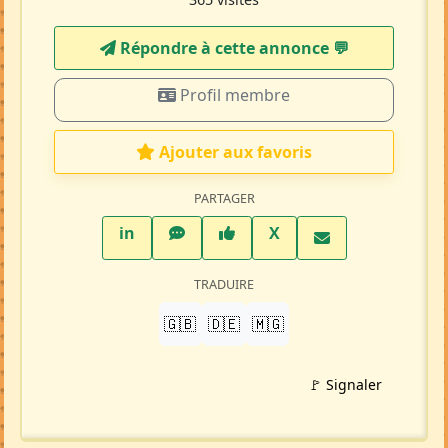
Répondre à cette annonce 💬​
Profil membre
Ajouter aux favoris
PARTAGER
LinkedIn
WhatsApp
Facebook
Twitter X
in
X
TRADUIRE
🇬🇧
🇩🇪
🇲🇬
🚩 Signaler