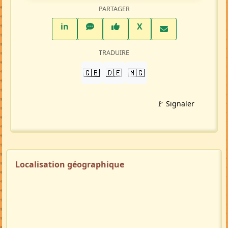
PARTAGER
LinkedIn
WhatsApp
Facebook
Twitter X
in
X
TRADUIRE
🇬🇧
🇩🇪
🇲🇬
🚩 Signaler
Localisation géographique