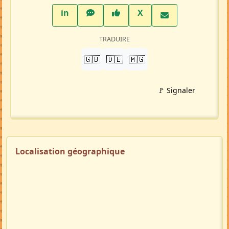
LinkedIn
WhatsApp
Facebook
Twitter X
in
X
TRADUIRE
🇬🇧
🇩🇪
🇲🇬
🚩 Signaler
Localisation géographique