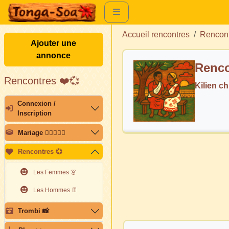
Accueil rencontres
Rencon
Ajouter une
annonce
Renco
Rencontres ❤️💞
Kilien c
Connexion /
Inscription
Mariage 👩🏽‍❤️‍👨🏽
Rencontres 💞
Les Femmes 👗
Les Hommes 👖
Trombi 📸