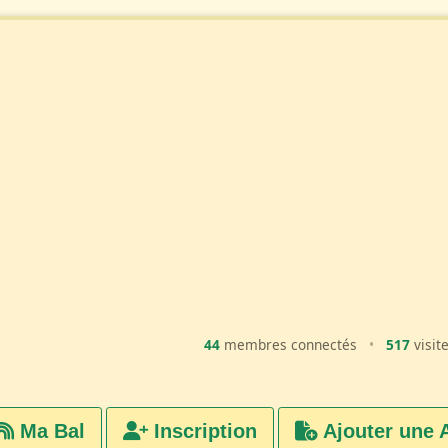
44
membres connectés
•
517
visit
Ma Bal
Inscription
Ajouter une 