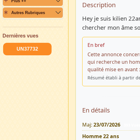
Plus ++
Description 
Description
Autres Rubriques
Hey je suis kilien 22
chercher mon âme sœ
Dernières vues
En bref
UN37732
Cette annonce concer
qui recherche un homm
qualité mise en avant 
Résumé établi à partir d
En détails
Maj:
23/07/2026
393 Vue
Homme 22 ans