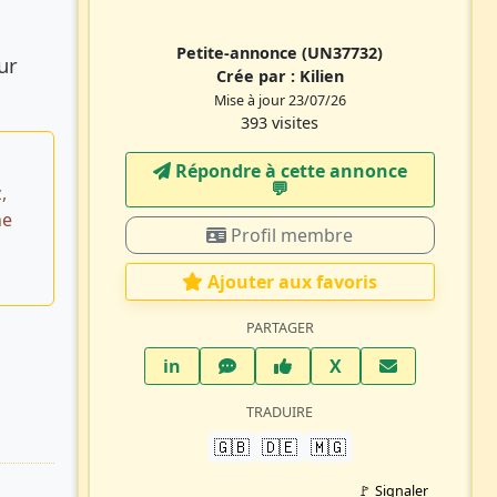
Petite-annonce
(UN37732)
ur
Crée par :
Kilien
Mise à jour 23/07/26
393 visites
Répondre à cette annonce
💬​
,
ne
Profil membre
Ajouter aux favoris
PARTAGER
LinkedIn
WhatsApp
Facebook
Twitter X
in
X
TRADUIRE
🇬🇧
🇩🇪
🇲🇬
🚩 Signaler