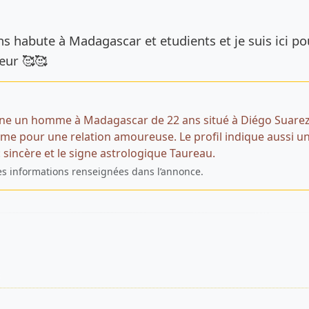
de l’annonce
ans habute à Madagascar et etudients et je suis ici po
ur 🥰🥰
ne un homme à Madagascar de 22 ans situé à Diégo Suarez
e pour une relation amoureuse. Le profil indique aussi u
: sincère et le signe astrologique Taureau.
es informations renseignées dans l’annonce.
s