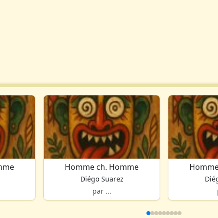
mme
Homme ch. Homme
Homme
Diégo Suarez
Dié
par ...