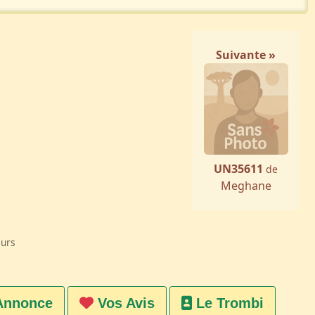
Suivante »
UN35611
de
Meghane
eurs
Annonce
Vos Avis
Le Trombi