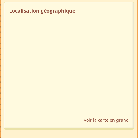
Localisation géographique
Voir la carte en grand