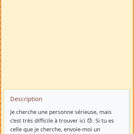
Description de l’annonce
Description
Je cherche une personne sérieuse, mais
c’est très difficile à trouver ici 😓. Si tu es
celle que je cherche, envoie-moi un