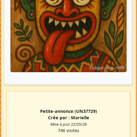
Petite-annonce
(UN37729)
Crée par :
Marielle
Mise à jour 22/05/26
746 visites