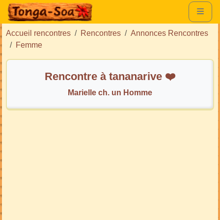
Accueil rencontres
Rencontres
Annonces Rencontres
Femme
Rencontre à tananarive ❤️
Marielle ch. un Homme