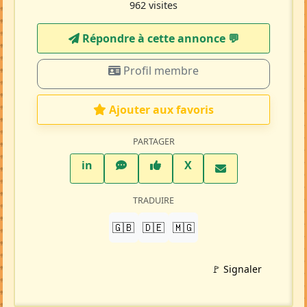
962 visites
Répondre à cette annonce 💬​
Profil membre
Ajouter aux favoris
PARTAGER
LinkedIn
WhatsApp
Facebook
Twitter X
in
X
TRADUIRE
🇬🇧
🇩🇪
🇲🇬
🚩 Signaler