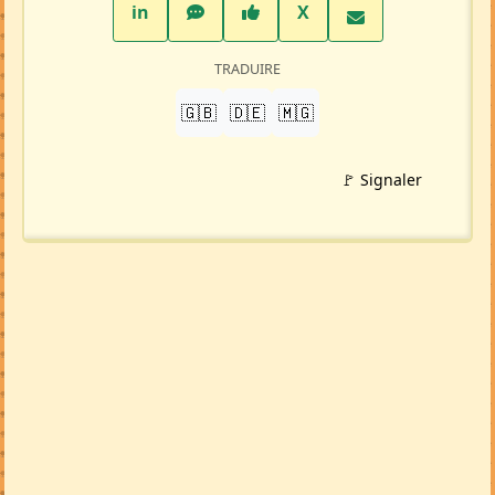
Profil membre
Ajouter aux favoris
PARTAGER
LinkedIn
WhatsApp
Facebook
Twitter X
in
X
TRADUIRE
🇬🇧
🇩🇪
🇲🇬
🚩 Signaler