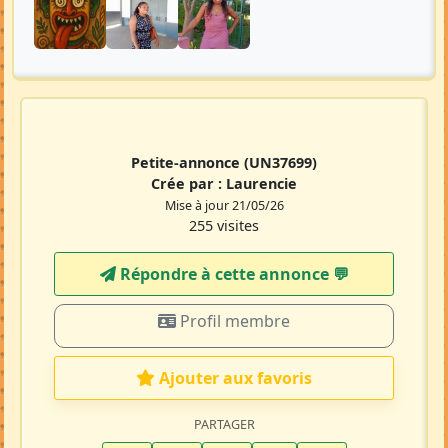
Petite-annonce
(UN37699)
Crée par :
Laurencie
Mise à jour 21/05/26
255 visites
Répondre à cette annonce 💬​