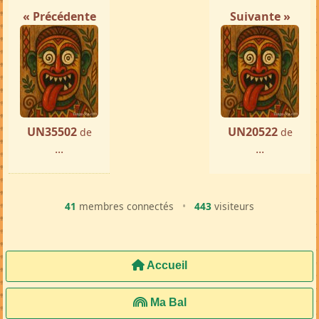
par ...
« Précédente
Suivante »
UN35502
UN20522
de
de
...
...
41
membres connectés
•
443
visiteurs