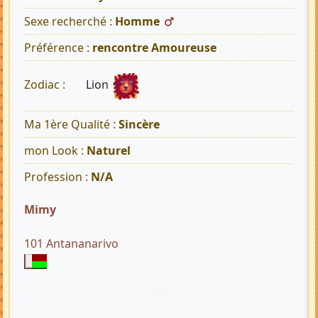
Sexe recherché :
Homme
Préférence :
rencontre Amoureuse
Lion
Zodiac :
Ma 1ère Qualité :
Sincère
mon Look :
Naturel
Profession :
N/A
Mimy
101 Antananarivo