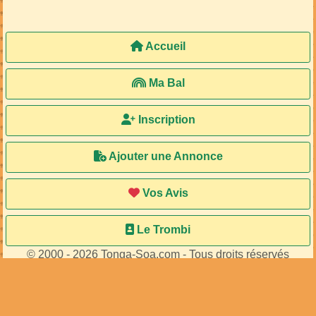
Accueil
Ma Bal
Inscription
Ajouter une Annonce
Vos Avis
Le Trombi
© 2000 - 2026 Tonga-Soa.com - Tous droits réservés
Ecrire au site pour toute question