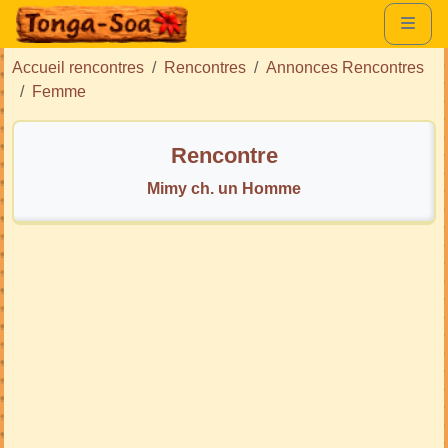
Accueil rencontres
Rencontres
Annonces Rencontres
Femme
Rencontre
Mimy ch. un Homme