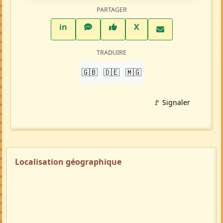
PARTAGER
LinkedIn
WhatsApp
Facebook
Twitter X
in
X
TRADUIRE
🇬🇧
🇩🇪
🇲🇬
🚩 Signaler
Localisation géographique