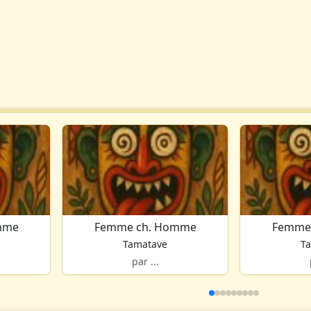
mme
Femme ch. Homme
Femme
Tamatave
T
par ...