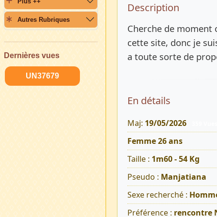
Plus ++
Description 
Description
Autres Rubriques
Cherche de moment o
cette site, donc je s
a toute sorte de prop
Dernières vues
UN37679
En détails
Maj:
19/05/2026
359 Vue
Femme 26 ans
Taille :
1m60 - 54 Kg
Pseudo :
Manjatiana
Sexe recherché :
Homm
Préférence :
rencontre 