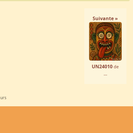
Suivante »
UN24010
de
...
eurs
Annonce
Vos Avis
Le Trombi