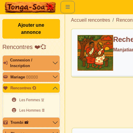
Accueil rencontres
Rencon
Ajouter une
annonce
Reche
Rencontres ❤️💞
Manjati
Connexion /
Inscription
Mariage 👩🏽‍❤️‍👨🏽
Rencontres 💞
Les Femmes 👗
Les Hommes 👖
Trombi 📸