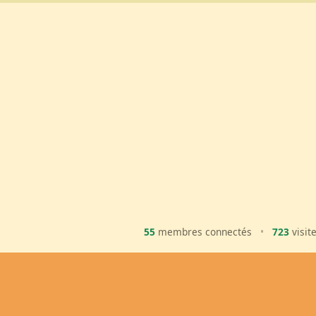
55
membres connectés
•
723
visit
Ma Bal
Inscription
Ajouter une 