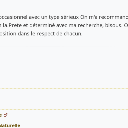
de l’annonce
ccasionnel avec un type sérieux On m'a recomman
uis la.Prete et déterminé avec ma recherche, bisous. 
osition dans le respect de chacun.
s
e
Naturelle