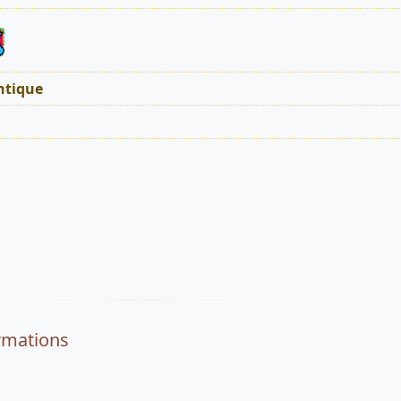
tique
rmations