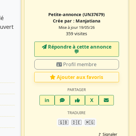
Petite-annonce
(UN37679)
dé
Crée par :
Manjatiana
Ouvert
Mise à jour 19/05/26
359 visites
Répondre à cette annonce
💬​
Profil membre
Ajouter aux favoris
PARTAGER
LinkedIn
WhatsApp
Facebook
Twitter X
in
X
TRADUIRE
🇬🇧
🇩🇪
🇲🇬
🚩 Signaler