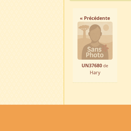
« Précédente
UN37680
de
Hary
Accueil