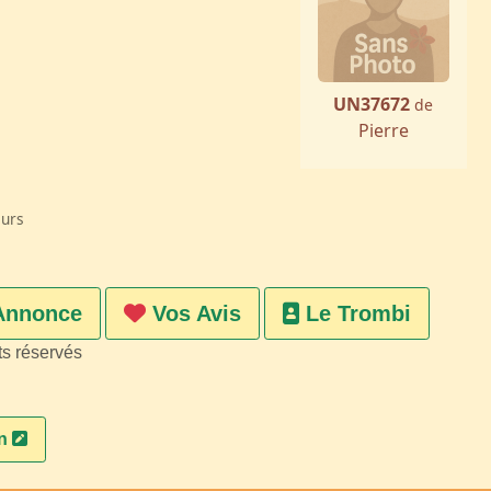
UN37672
de
Pierre
eurs
Annonce
Vos Avis
Le Trombi
ts réservés
on