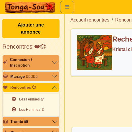
Accueil rencontres
Rencon
Ajouter une
annonce
Reche
Rencontres ❤️💞
Kristal 
Connexion /
Inscription
Mariage 👩🏽‍❤️‍👨🏽
Rencontres 💞
Les Femmes 👗
Les Hommes 👖
Trombi 📸