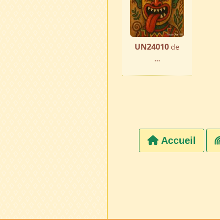
UN24010
de
...
Accueil