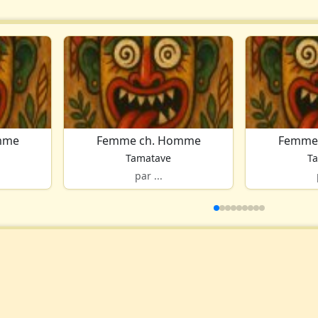
mme
Femme ch. Homme
Femme
Tamatave
T
par ...