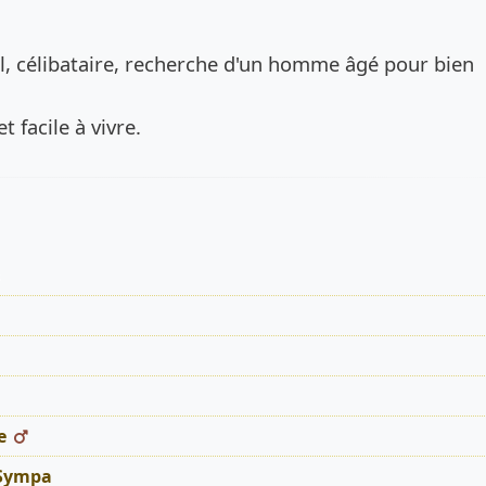
de l’annonce
tal, célibataire, recherche d'un homme âgé pour bien
et facile à vivre.
s
e
 Sympa