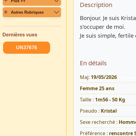
Plus ++
Description 
Description
Autres Rubriques
Bonjour. Je suis Kris
s'occuper de moi.
Je suis simple, fertile 
Dernières vues
UN37676
En détails
Maj:
19/05/2026
291 Vue
Femme 25 ans
Taille :
1m56 - 50 Kg
Pseudo :
Kristal
Sexe recherché :
Homm
Préférence :
rencontre