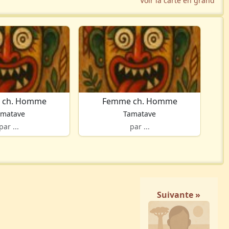
Voir la carte en grand
 ch. Homme
Femme ch. Homme
amatave
Tamatave
par ...
par ...
Suivante »