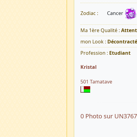
Cancer
Zodiac :
Ma 1ère Qualité :
Atten
mon Look :
Décontract
Profession :
Etudiant
Kristal
501 Tamatave
0 Photo sur UN376