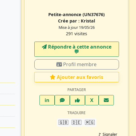
Petite-annonce
(UN37676)
Crée par :
Kristal
Mise à jour 19/05/26
291 visites
Répondre à cette annonce
💬​
Profil membre
Ajouter aux favoris
PARTAGER
LinkedIn
WhatsApp
Facebook
Twitter X
in
X
TRADUIRE
🇬🇧
🇩🇪
🇲🇬
🚩 Signaler