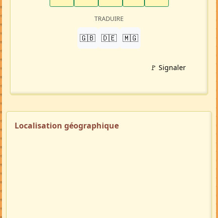
TRADUIRE
🇬🇧
🇩🇪
🇲🇬
🚩 Signaler
Localisation géographique