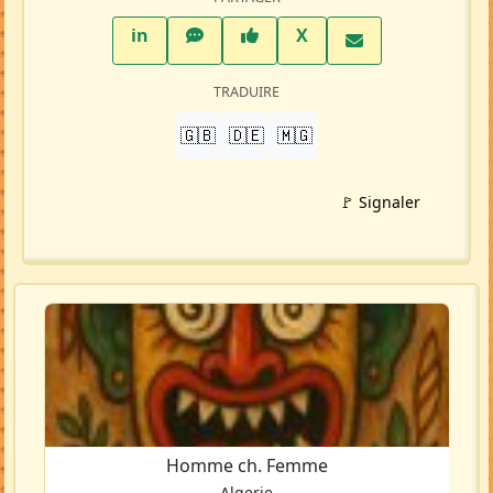
LinkedIn
WhatsApp
Facebook
Twitter X
in
X
TRADUIRE
🇬🇧
🇩🇪
🇲🇬
🚩 Signaler
Homme ch. Femme
Algerie