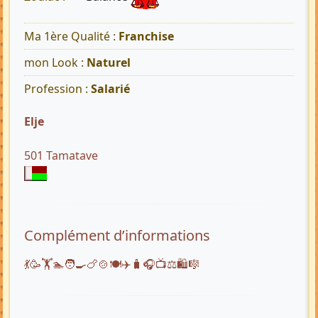
Ma 1ère Qualité :
Franchise
mon Look :
Naturel
Profession :
Salarié
Elje
501 Tamatave
Complément d’informations
💃🥳🏋️🏊🧑‍🍳🍗🍲🍽️✈️🧳🎧📺⚖️🛍️🎼