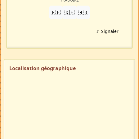
TRADUIRE
🇬🇧
🇩🇪
🇲🇬
🚩 Signaler
Localisation géographique