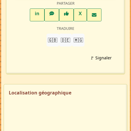
PARTAGER
LinkedIn
WhatsApp
Facebook
Twitter X
in
X
TRADUIRE
🇬🇧
🇩🇪
🇲🇬
🚩 Signaler
Localisation géographique