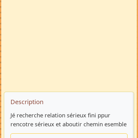
Description de l’annonce
Description
Jé recherche relation sérieux fini ppur
rencotre sérieux et aboutir chemin esemble