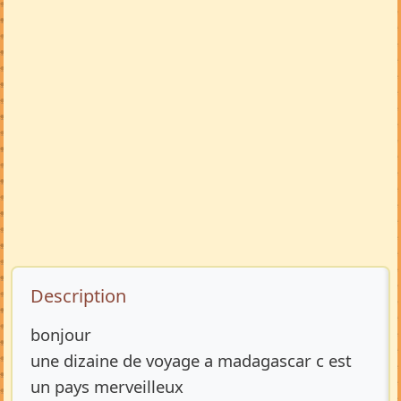
Description de l’annonce
Description
bonjour
une dizaine de voyage a madagascar c est
un pays merveilleux