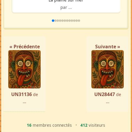
par ...
« Précédente
Suivante »
UN31136
UN28447
de
de
...
...
16
membres connectés
•
412
visiteurs