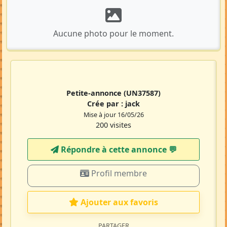
Aucune photo pour le moment.
Petite-annonce
(UN37587)
Crée par :
jack
Mise à jour 16/05/26
200 visites
Répondre à cette annonce 💬​
Profil membre
Ajouter aux favoris
PARTAGER