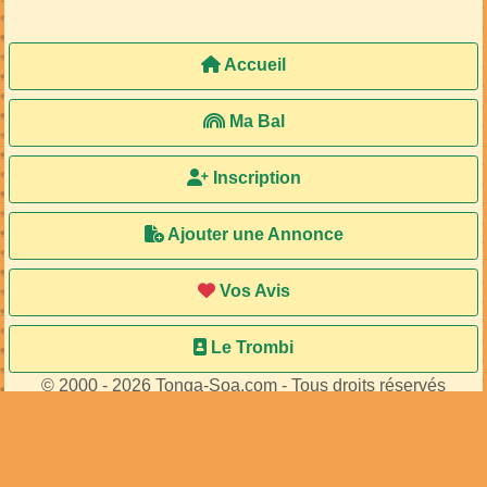
Accueil
Ma Bal
Inscription
Ajouter une Annonce
Vos Avis
Le Trombi
© 2000 - 2026 Tonga-Soa.com - Tous droits réservés
Ecrire au site pour toute question