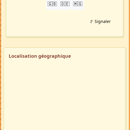
🇬🇧
🇩🇪
🇲🇬
🚩 Signaler
Localisation géographique