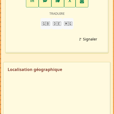
LinkedIn
WhatsApp
Facebook
Twitter X
in
X
TRADUIRE
🇬🇧
🇩🇪
🇲🇬
🚩 Signaler
Localisation géographique