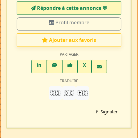
Répondre à cette annonce 💬​
Profil membre
Ajouter aux favoris
PARTAGER
LinkedIn
WhatsApp
Facebook
Twitter X
in
X
TRADUIRE
🇬🇧
🇩🇪
🇲🇬
🚩 Signaler