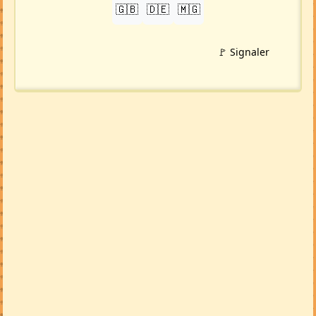
🇬🇧
🇩🇪
🇲🇬
🚩 Signaler