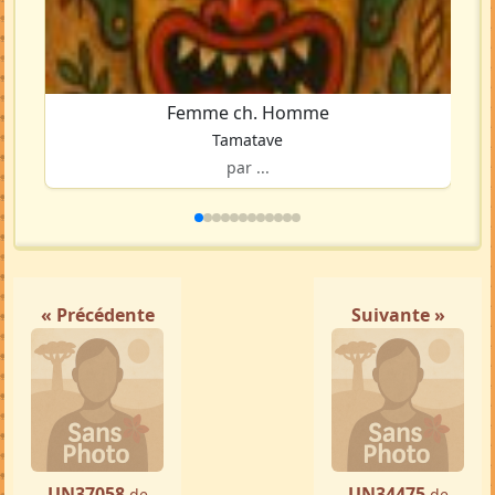
Femme ch. Homme
Tamatave
par ...
« Précédente
Suivante »
UN37058
UN34475
de
de