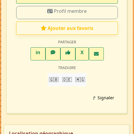
Profil membre
Ajouter aux favoris
PARTAGER
LinkedIn
WhatsApp
Facebook
Twitter X
in
X
TRADUIRE
🇬🇧
🇩🇪
🇲🇬
🚩 Signaler
Localisation géographique