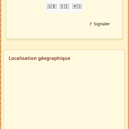
PARTAGER
LinkedIn
WhatsApp
Facebook
Twitter X
in
X
TRADUIRE
🇬🇧
🇩🇪
🇲🇬
🚩 Signaler
Localisation géographique