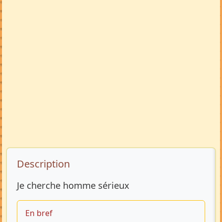
Description de l’annonce
Description
Je cherche homme sérieux
En bref