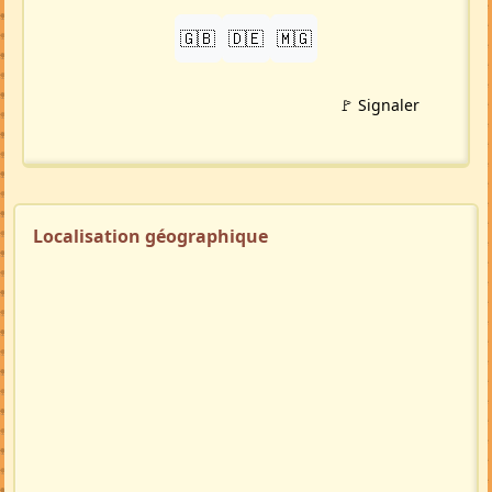
🇬🇧
🇩🇪
🇲🇬
🚩 Signaler
Localisation géographique