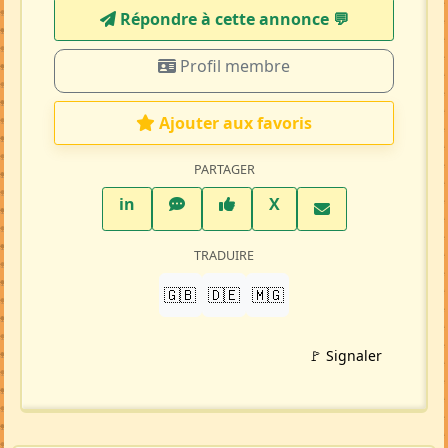
Répondre à cette annonce 💬​
Profil membre
Ajouter aux favoris
PARTAGER
LinkedIn
WhatsApp
Facebook
Twitter X
in
X
TRADUIRE
🇬🇧
🇩🇪
🇲🇬
🚩 Signaler