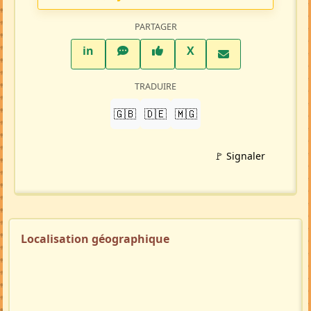
PARTAGER
LinkedIn
WhatsApp
Facebook
Twitter X
in
X
TRADUIRE
🇬🇧
🇩🇪
🇲🇬
🚩 Signaler
Localisation géographique