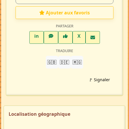
Ajouter aux favoris
PARTAGER
LinkedIn
WhatsApp
Facebook
Twitter X
in
X
TRADUIRE
🇬🇧
🇩🇪
🇲🇬
🚩 Signaler
Localisation géographique