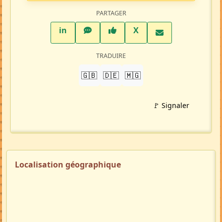
PARTAGER
LinkedIn
WhatsApp
Facebook
Twitter X
in
X
TRADUIRE
🇬🇧
🇩🇪
🇲🇬
🚩 Signaler
Localisation géographique