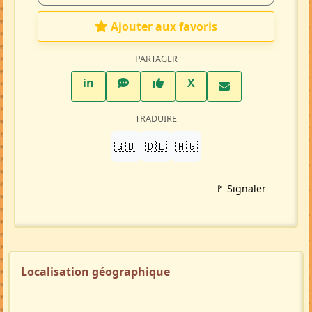
Ajouter aux favoris
PARTAGER
LinkedIn
WhatsApp
Facebook
Twitter X
in
X
TRADUIRE
🇬🇧
🇩🇪
🇲🇬
🚩 Signaler
Localisation géographique