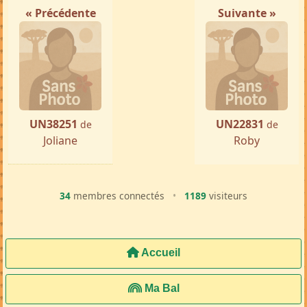
« Précédente
Suivante »
UN38251
UN22831
de
de
Joliane
Roby
34
membres connectés
•
1189
visiteurs
Accueil
Ma Bal