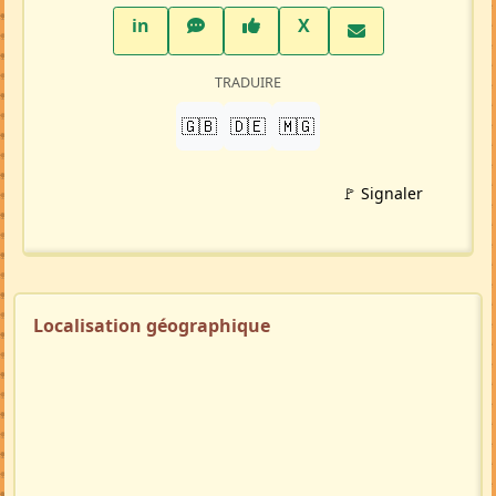
LinkedIn
WhatsApp
Facebook
Twitter X
in
X
TRADUIRE
🇬🇧
🇩🇪
🇲🇬
🚩 Signaler
Localisation géographique