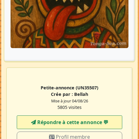
Petite-annonce
(UN35507)
Crée par :
Bellah
Mise à jour 04/08/26
5805 visites
Répondre à cette annonce 💬​
Profil membre