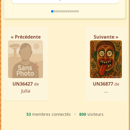
« Précédente
Suivante »
UN36427
UN36877
de
de
Julia
...
53
membres connectés
•
800
visiteurs