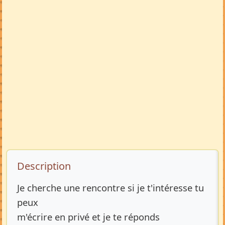
Description de l’annonce
Description
Je cherche une rencontre si je t'intéresse tu
peux
m'écrire en privé et je te réponds