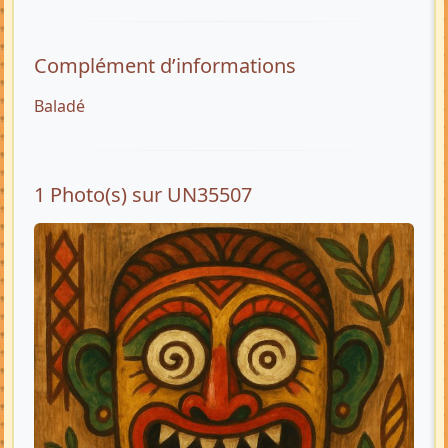
Complément d’informations
Baladé
1 Photo(s) sur UN35507