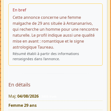
En bref
Cette annonce concerne une femme
malgache de 29 ans située à Antananarivo,
qui recherche un homme pour une rencontre
naturelle. Le profil indique aussi une qualité
mise en avant : romantique et le signe
astrologique Taureau.
Résumé établi à partir des informations
renseignées dans l’annonce.
En détails
Maj:
04/08/2026
5805 Vues
Femme 29 ans