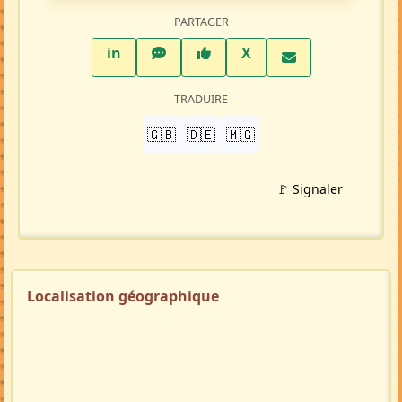
PARTAGER
LinkedIn
WhatsApp
Facebook
Twitter X
in
X
TRADUIRE
🇬🇧
🇩🇪
🇲🇬
🚩 Signaler
Localisation géographique