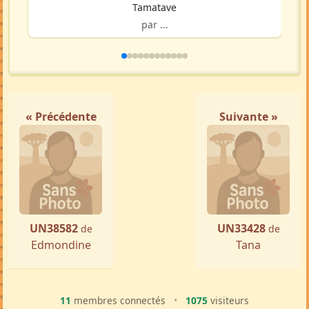
Tamatave
par ...
« Précédente
Suivante »
UN38582
UN33428
de
de
Edmondine
Tana
11
membres connectés
•
1075
visiteurs