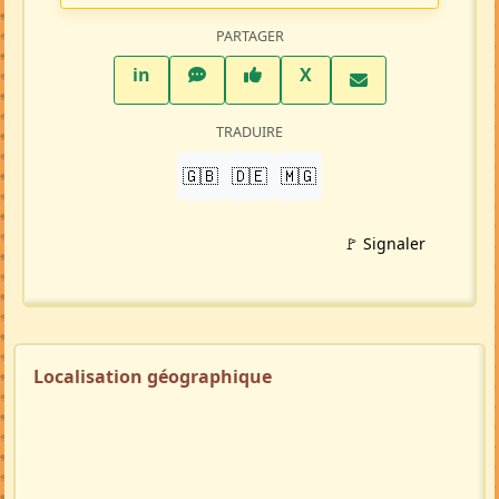
PARTAGER
LinkedIn
WhatsApp
Facebook
Twitter X
in
X
TRADUIRE
🇬🇧
🇩🇪
🇲🇬
🚩 Signaler
Localisation géographique