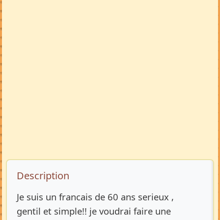
Description de l’annonce
Description
Je suis un francais de 60 ans serieux ,
gentil et simple!! je voudrai faire une