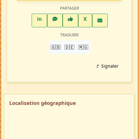
PARTAGER
LinkedIn
WhatsApp
Facebook
Twitter X
in
X
TRADUIRE
🇬🇧
🇩🇪
🇲🇬
🚩 Signaler
Localisation géographique