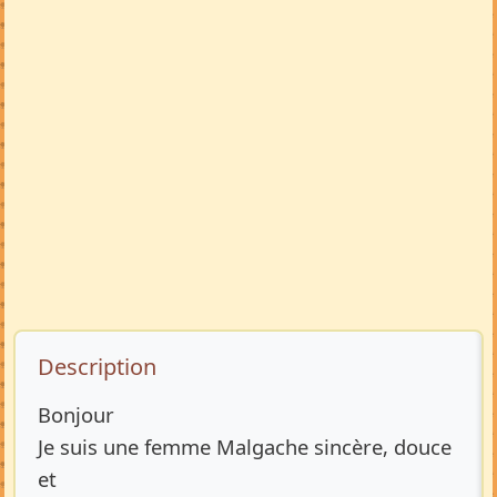
Description de l’annonce
Description
Bonjour
Je suis une femme Malgache sincère, douce
et