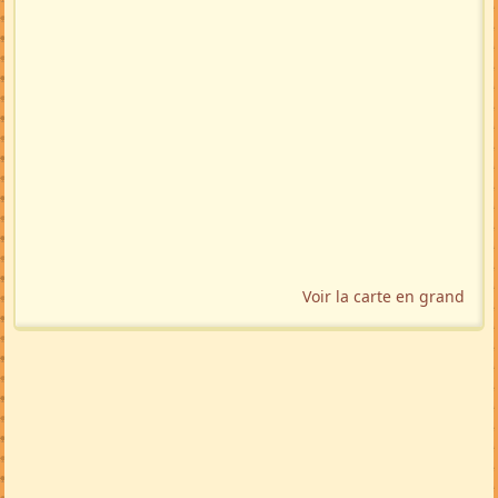
Voir la carte en grand