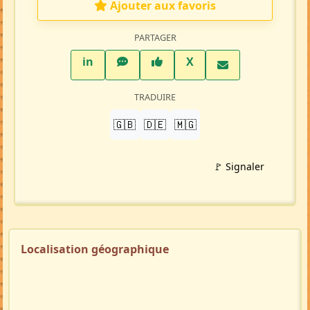
Ajouter aux favoris
PARTAGER
LinkedIn
WhatsApp
Facebook
Twitter X
in
X
TRADUIRE
🇬🇧
🇩🇪
🇲🇬
🚩 Signaler
Localisation géographique