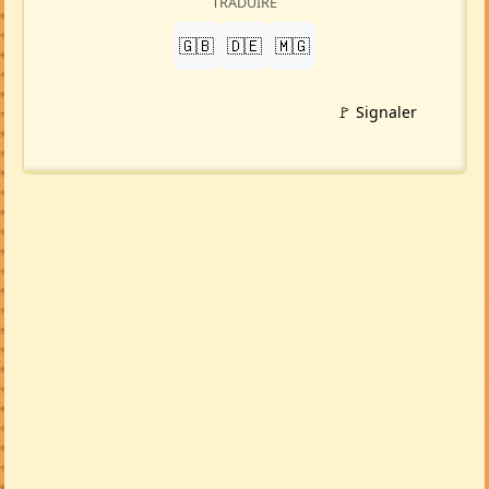
TRADUIRE
🇬🇧
🇩🇪
🇲🇬
🚩 Signaler