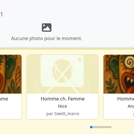
41
Aucune photo pour le moment.
mme
Homme ch. Femme
Homme
Nice
An
par Swett_mario