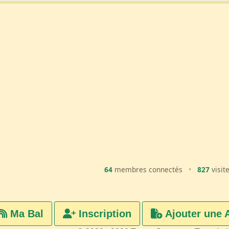
64
membres connectés
•
827
visit
Ma Bal
Inscription
Ajouter une 