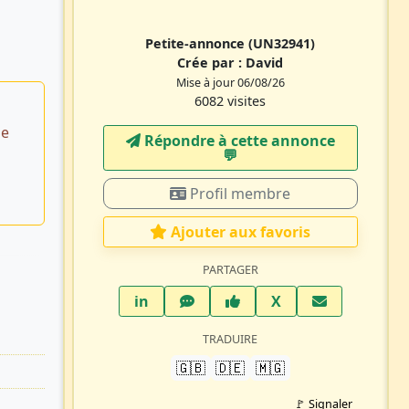
Petite-annonce
(UN32941)
Crée par :
David
Mise à jour 06/08/26
6082 visites
ne
Répondre à cette annonce
💬​
Profil membre
Ajouter aux favoris
PARTAGER
LinkedIn
WhatsApp
Facebook
Twitter X
in
X
TRADUIRE
🇬🇧
🇩🇪
🇲🇬
🚩 Signaler