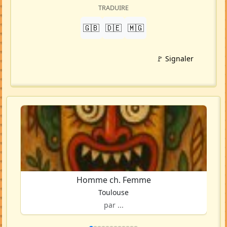
TRADUIRE
🇬🇧
🇩🇪
🇲🇬
🚩 Signaler
Homme ch. Femme
Toulouse
par ...