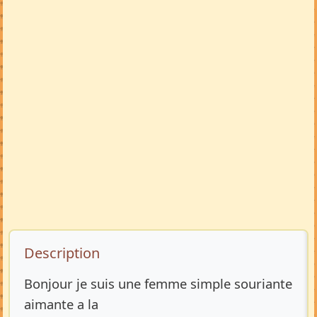
Description de l’annonce
Description
Bonjour je suis une femme simple souriante
aimante a la