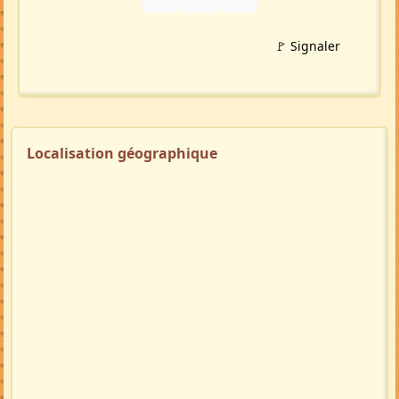
🇬🇧
🇩🇪
🇲🇬
🚩 Signaler
Localisation géographique