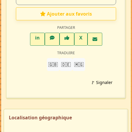
Ajouter aux favoris
PARTAGER
LinkedIn
WhatsApp
Facebook
Twitter X
in
X
TRADUIRE
🇬🇧
🇩🇪
🇲🇬
🚩 Signaler
Localisation géographique