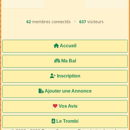
62
membres connectés
•
637
visiteurs
Accueil
Ma Bal
Inscription
Ajouter une Annonce
Vos Avis
Le Trombi