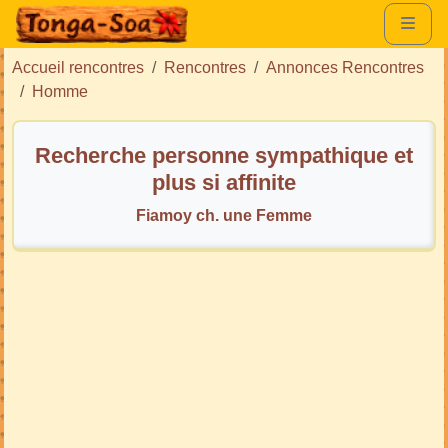
Accueil rencontres
Rencontres
Annonces Rencontres
Homme
Recherche personne sympathique et
plus si affinite
Fiamoy ch. une Femme