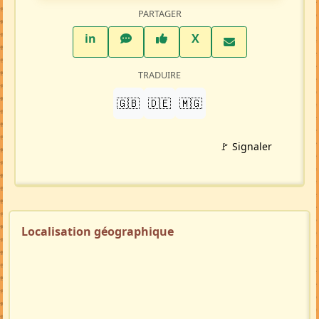
PARTAGER
LinkedIn
WhatsApp
Facebook
Twitter X
in
X
TRADUIRE
🇬🇧
🇩🇪
🇲🇬
🚩 Signaler
Localisation géographique