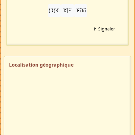
TRADUIRE
🇬🇧
🇩🇪
🇲🇬
🚩 Signaler
Localisation géographique