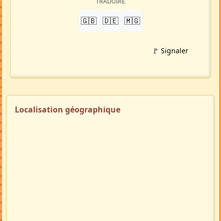
TRADUIRE
🇬🇧
🇩🇪
🇲🇬
🚩 Signaler
Localisation géographique