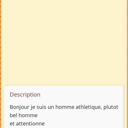
Description de l’annonce
Description
Bonjour je suis un homme athletique, plutot
bel homme
et attentionne