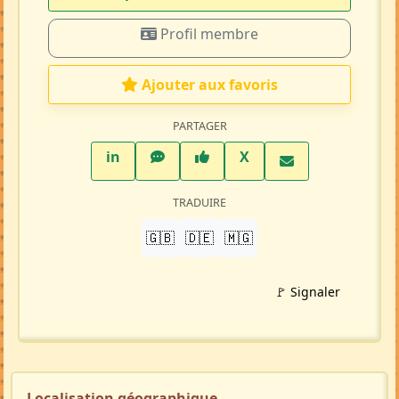
Profil membre
Ajouter aux favoris
PARTAGER
LinkedIn
WhatsApp
Facebook
Twitter X
in
X
TRADUIRE
🇬🇧
🇩🇪
🇲🇬
🚩 Signaler
Localisation géographique