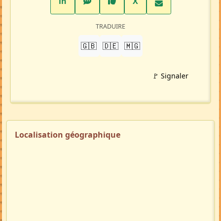
PARTAGER
LinkedIn
WhatsApp
Facebook
Twitter X
in
X
TRADUIRE
🇬🇧
🇩🇪
🇲🇬
🚩 Signaler
Localisation géographique