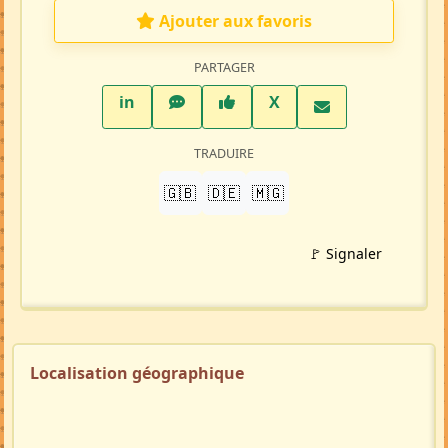
Ajouter aux favoris
PARTAGER
LinkedIn
WhatsApp
Facebook
Twitter X
in
X
TRADUIRE
🇬🇧
🇩🇪
🇲🇬
🚩 Signaler
Localisation géographique